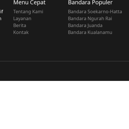
Menu Cepat
Bandara Populer
if
Tentang Kami
Bandara Soekarno-Hatta
n
Layanan
Bandara Ngurah Rai
Berita
Bandara Juanda
Kontak
Bandara Kualanamu